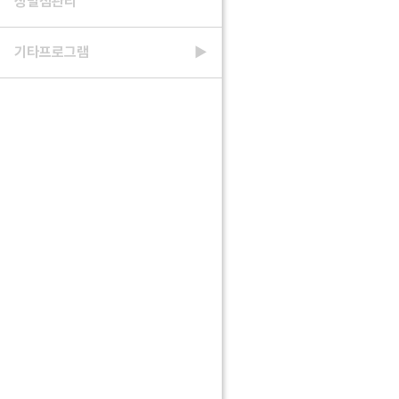
상벌점관리
기타프로그램
▶